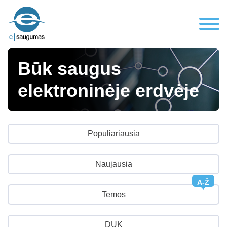
Būk saugus
elektroninėje erdvėje
Populiariausia
Naujausia
A-Ž
Temos
DUK