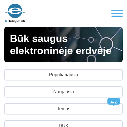
Būk saugus
elektroninėje erdvėje
Populiariausia
Naujausia
A-Ž
Temos
DUK