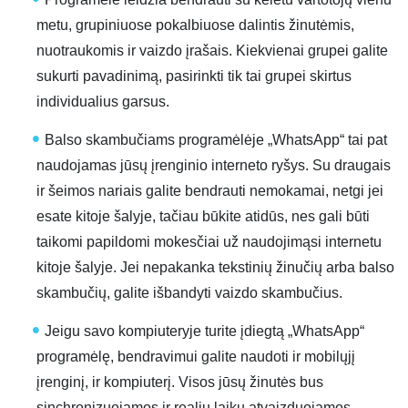
metu, grupiniuose pokalbiuose dalintis žinutėmis,
nuotraukomis ir vaizdo įrašais. Kiekvienai grupei galite
sukurti pavadinimą, pasirinkti tik tai grupei skirtus
individualius garsus.
Balso skambučiams programėlėje „WhatsApp“ tai pat
naudojamas jūsų įrenginio interneto ryšys. Su draugais
ir šeimos nariais galite bendrauti nemokamai, netgi jei
esate kitoje šalyje, tačiau būkite atidūs, nes gali būti
taikomi papildomi mokesčiai už naudojimąsi internetu
kitoje šalyje. Jei nepakanka tekstinių žinučių arba balso
skambučių, galite išbandyti vaizdo skambučius.
Jeigu savo kompiuteryje turite įdiegtą „WhatsApp“
programėlę, bendravimui galite naudoti ir mobilųjį
įrenginį, ir kompiuterį. Visos jūsų žinutės bus
sinchronizuojamos ir realiu laiku atvaizduojamos