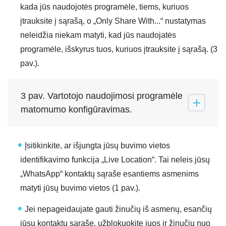
kada jūs naudojotės programėle, tiems, kuriuos
įtrauksite į sąrašą, o „Only Share With...“ nustatymas
neleidžia niekam matyti, kad jūs naudojatės
programėle, išskyrus tuos, kuriuos įtrauksite į sąrašą. (3
pav.).
3 pav. Vartotojo naudojimosi programėle
matomumo konfigūravimas.
Įsitikinkite, ar išjungta jūsų buvimo vietos
identifikavimo funkcija „Live Location“. Tai neleis jūsų
„WhatsApp“ kontaktų sąraše esantiems asmenims
matyti jūsų buvimo vietos (1 pav.).
Jei nepageidaujate gauti žinučių iš asmenų, esančių
jūsų kontaktų sąraše, užblokuokite juos ir žinučių nuo