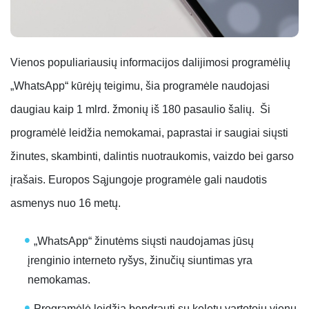
Vienos populiariausių informacijos dalijimosi programėlių
„WhatsApp“ kūrėjų teigimu, šia programėle naudojasi
daugiau kaip 1 mlrd. žmonių iš 180 pasaulio šalių. Ši
programėlė leidžia nemokamai, paprastai ir saugiai siųsti
žinutes, skambinti, dalintis nuotraukomis, vaizdo bei garso
įrašais. Europos Sąjungoje programėle gali naudotis
asmenys nuo 16 metų.
„WhatsApp“ žinutėms siųsti naudojamas jūsų
įrenginio interneto ryšys, žinučių siuntimas yra
nemokamas.
Programėlė leidžia bendrauti su keletu vartotojų vienu