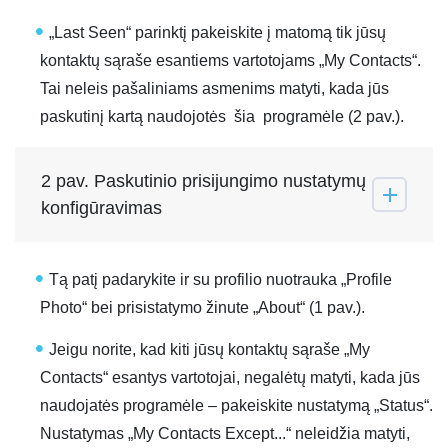
„Last Seen“ parinktį pakeiskite į matomą tik jūsų
kontaktų sąraše esantiems vartotojams „My Contacts“.
Tai neleis pašaliniams asmenims matyti, kada jūs
paskutinį kartą naudojotės šia programėle (2 pav.).
2 pav. Paskutinio prisijungimo nustatymų
konfigūravimas
Tą patį padarykite ir su profilio nuotrauka „Profile
Photo“ bei prisistatymo žinute „About“ (1 pav.).
Jeigu norite, kad kiti jūsų kontaktų sąraše „My
Contacts“ esantys vartotojai, negalėtų matyti, kada jūs
naudojatės programėle – pakeiskite nustatymą „Status“.
Nustatymas „My Contacts Except...“ neleidžia matyti,