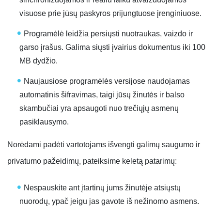
visuose prie jūsų paskyros prijungtuose įrenginiuose.
Programėlė leidžia persiųsti nuotraukas, vaizdo ir
garso įrašus. Galima siųsti įvairius dokumentus iki 100
MB dydžio.
Naujausiose programėlės versijose naudojamas
automatinis šifravimas, taigi jūsų žinutės ir balso
skambučiai yra apsaugoti nuo trečiųjų asmenų
pasiklausymo.
Norėdami padėti vartotojams išvengti galimų saugumo ir
privatumo pažeidimų, pateiksime keletą patarimų:
Nespauskite ant įtartinų jums žinutėje atsiųstų
nuorodų, ypač jeigu jas gavote iš nežinomo asmens.