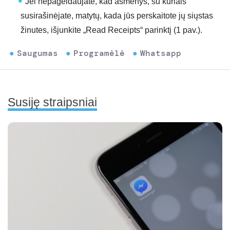
Jei nepageidaujate, kad asmenys, su kuriais
susirašinėjate, matytų, kada jūs perskaitote jų siųstas
žinutes, išjunkite „Read Receipts“ parinktį (1 pav.).
Saugumas
Programėlė
Whatsapp
Susiję straipsniai