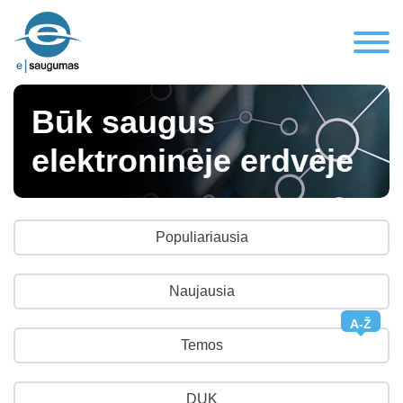
Būk saugus
elektroninėje erdvėje
Populiariausia
Naujausia
A-Ž
Temos
DUK