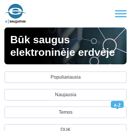
Būk saugus
elektroninėje erdvėje
Populiariausia
Naujausia
A-Ž
Temos
DUK