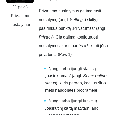
( 1 pav. )
Privatumo nustatymus galima rasti
Privatumo
nustatymų (angl. S
ettings
) skiltyje,
nustatymai
pasirinkus punktą „Privatumas“ (angl.
Privacy
).
Čia galima konfigūruoti
nustatymus, kurie padės užtikrinti jūsų
privatumą (Pav. 1):
išjungti arba įjungti statusą
„pasiekiamas“ (angl.
Share online
status
), kuris parodo, kad jūs šiuo
metu naudojatės programėle;
išjungti arba įjungti funkciją
„paskutinį kartą matytas“ (angl.