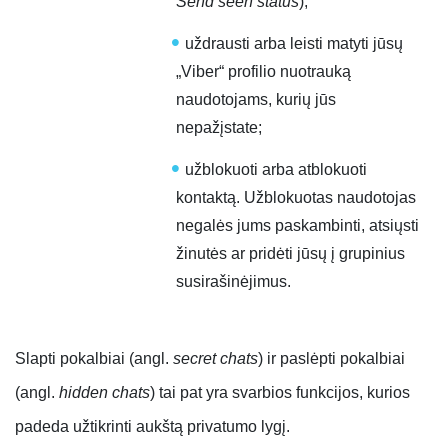
Send seen status
);
uždrausti arba leisti matyti jūsų
„Viber“ profilio nuotrauką
naudotojams, kurių jūs
nepažįstate;
užblokuoti arba atblokuoti
kontaktą. Užblokuotas naudotojas
negalės jums paskambinti, atsiųsti
žinutės ar pridėti jūsų į grupinius
susirašinėjimus.
Slapti pokalbiai (angl.
secret chats
) ir paslėpti pokalbiai
(angl.
hidden chats
) tai pat yra svarbios funkcijos, kurios
padeda užtikrinti aukštą privatumo lygį.