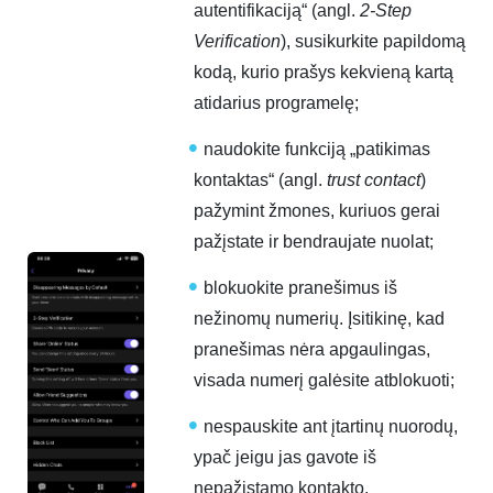
autentifikaciją“ (angl.
2-Step
Verification
), susikurkite papildomą
kodą, kurio prašys kekvieną kartą
atidarius programelę;
naudokite funkciją „patikimas
kontaktas“ (angl.
trust contact
)
pažymint žmones, kuriuos gerai
pažįstate ir bendraujate nuolat;
blokuokite pranešimus iš
nežinomų numerių. Įsitikinę, kad
pranešimas nėra apgaulingas,
visada numerį galėsite atblokuoti;
nespauskite ant įtartinų nuorodų,
ypač jeigu jas gavote iš
nepažįstamo kontakto.