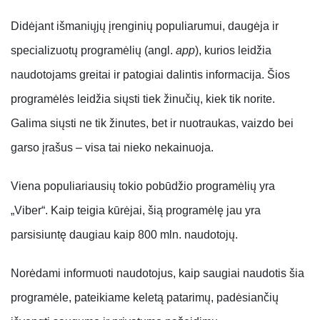
Didėjant išmaniųjų įrenginių populiarumui, daugėja ir
specializuotų programėlių (angl.
app
), kurios leidžia
naudotojams greitai ir patogiai dalintis informacija. Šios
programėlės leidžia siųsti tiek žinučių, kiek tik norite.
Galima siųsti ne tik žinutes, bet ir nuotraukas, vaizdo bei
garso įrašus ­– visa tai nieko nekainuoja.
Viena populiariausių tokio pobūdžio programėlių yra
„Viber“. Kaip teigia kūrėjai, šią programėlę jau yra
parsisiuntę daugiau kaip 800 mln. naudotojų.
Norėdami informuoti naudotojus, kaip saugiai naudotis šia
programėle, pateikiame keletą patarimų, padėsiančių