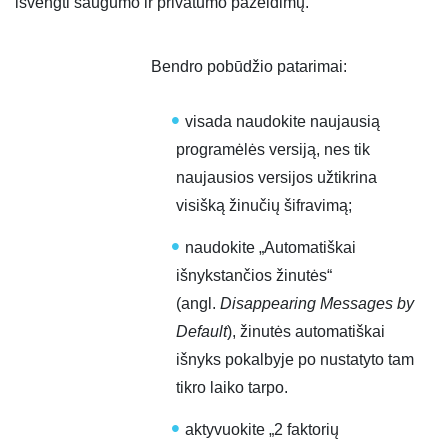
išvengti saugumo ir privatumo pažeidimų.
Bendro pobūdžio patarimai:
visada naudokite naujausią
programėlės versiją, nes tik
naujausios versijos užtikrina
visišką žinučių šifravimą;
naudokite „Automatiškai
išnykstančios žinutės“
(angl.
Disappearing Messages by
Default
), žinutės automatiškai
išnyks pokalbyje po nustatyto tam
tikro laiko tarpo.
aktyvuokite „2 faktorių