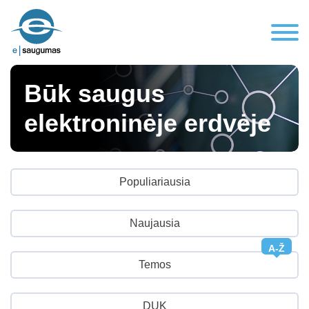
Būk saugus
elektroninėje erdvėje
Populiariausia
Naujausia
A-Ž
Temos
DUK