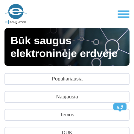
Būk saugus
elektroninėje erdvėje
Populiariausia
Naujausia
A-Ž
Temos
DUK