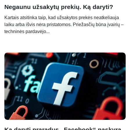
Negaunu užsakytų prekių. Ką daryti?
Kartais atsitinka taip, kad užsakytos prekės neatkeliauja
laiku arba išvis nėra pristatomos. Priežasčių būna įvairių –
techninės pardavėjo...
Ką daryti praradus „Facebook“ paskyrą