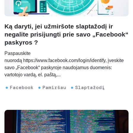
Ką daryti, jei užmiršote slaptažodį ir
negalite prisijungti prie savo „Facebook“
paskyros ?
Paspauskite
nuorodą https://www.facebook.com/login/identify, įveskite
savo „Facebook“ paskyroje naudojamus duomenis:
vartotojo vardą, el. paštą,...
Facebook
Pamiršau
Slaptažodį