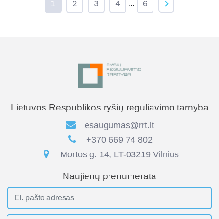
1
2
3
4
6
...
Lietuvos Respublikos ryšių reguliavimo tarnyba
esaugumas@rrt.lt
+370 669 74 802
Mortos g. 14, LT-03219 Vilnius
Naujienų prenumerata