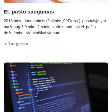
El. pašto saugumas
2018 metų duomenimis (šaltinis: „99Firms“), pasaulyje yra
maždaug 3.9 mlrd. žmonių, kurie naudojasi el. pašto
dėžutėmis – vidutiniškai vienam...
Saugumas