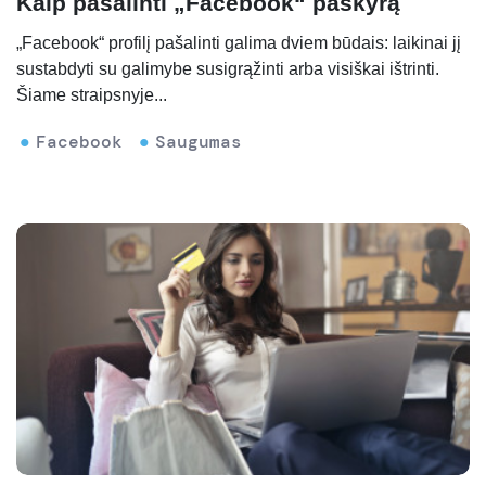
Kaip pašalinti „Facebook“ paskyrą
„Facebook“ profilį pašalinti galima dviem būdais: laikinai jį
sustabdyti su galimybe susigrąžinti arba visiškai ištrinti.
Šiame straipsnyje...
Facebook
Saugumas