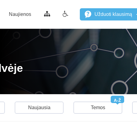
Naujienos
Užduoti klausimą
dvėje
A-Ž
Naujausia
Temos