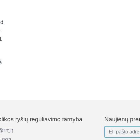
id
e
.
į
ikos ryšių reguliavimo tarnyba
Naujienų pr
rt.lt