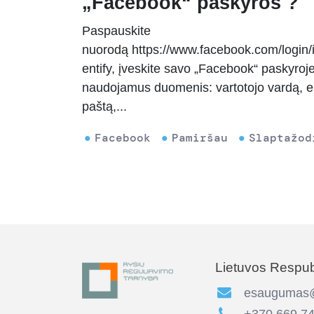
„Facebook“ paskyros ?
Paspauskite
nuorodą https://www.facebook.com/login/
entify, įveskite savo „Facebook“ paskyroj
naudojamus duomenis: vartotojo vardą, el
paštą,...
Facebook
Pamiršau
Slaptažod
Lietuvos Respubl
esaugumas@r