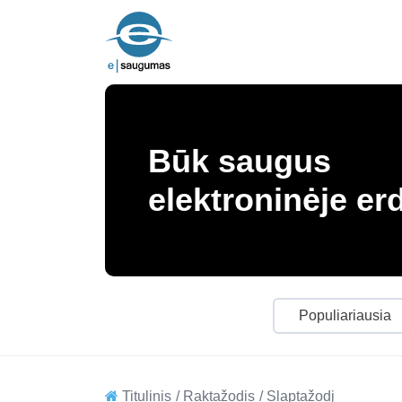
Būk saugus
elektroninėje er
Populiariausia
Titulinis
Raktažodis
Slaptažodį