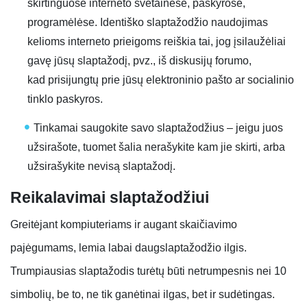
skirtinguose interneto svetainėse, paskyrose,
programėlėse. Identiško slaptažodžio naudojimas
kelioms interneto prieigoms reiškia tai, jog įsilaužėliai
gavę jūsų slaptažodį, pvz., iš diskusijų forumo,
kad prisijungtų prie jūsų elektroninio pašto ar socialinio
tinklo paskyros.
Tinkamai saugokite savo slaptažodžius – jeigu juos
užsirašote, tuomet šalia nerašykite kam jie skirti, arba
užsirašykite nevisą slaptažodį.
Reikalavimai slaptažodžiui
Greitėjant kompiuteriams ir augant skaičiavimo
pajėgumams, lemia labai daugslaptažodžio ilgis.
Trumpiausias slaptažodis turėtų būti netrumpesnis nei 10
simbolių, be to, ne tik ganėtinai ilgas, bet ir sudėtingas.