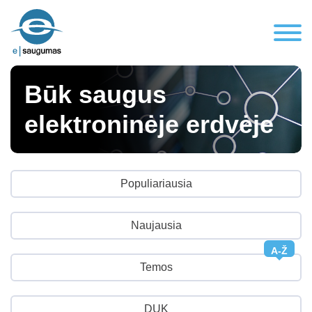
Būk saugus
elektroninėje erdvėje
Populiariausia
Naujausia
A-Ž
Temos
DUK