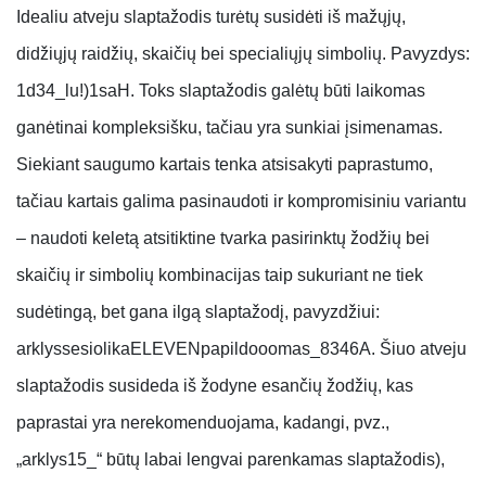
Idealiu atveju slaptažodis turėtų susidėti iš mažųjų,
didžiųjų raidžių, skaičių bei specialiųjų simbolių. Pavyzdys:
1d34_lu!)1saH. Toks slaptažodis galėtų būti laikomas
ganėtinai kompleksišku, tačiau yra sunkiai įsimenamas.
Siekiant saugumo kartais tenka atsisakyti paprastumo,
tačiau kartais galima pasinaudoti ir kompromisiniu variantu
– naudoti keletą atsitiktine tvarka pasirinktų žodžių bei
skaičių ir simbolių kombinacijas taip sukuriant ne tiek
sudėtingą, bet gana ilgą slaptažodį, pavyzdžiui:
arklyssesiolikaELEVENpapildooomas_8346A. Šiuo atveju
slaptažodis susideda iš žodyne esančių žodžių, kas
paprastai yra nerekomenduojama, kadangi, pvz.,
„arklys15_“ būtų labai lengvai parenkamas slaptažodis),