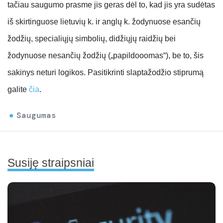
tačiau saugumo prasme jis geras dėl to, kad jis yra sudėtas
iš skirtinguose lietuvių k. ir anglų k. žodynuose esančių
žodžių, specialiųjų simbolių, didžiųjų raidžių bei
žodynuose nesančių žodžių („papildooomas“), be to, šis
sakinys neturi logikos. Pasitikrinti slaptažodžio stiprumą
galite
čia
.
Saugumas
Susiję straipsniai