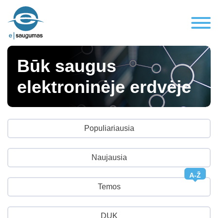
Būk saugus
elektroninėje erdvėje
Populiariausia
Naujausia
A-Ž
Temos
DUK