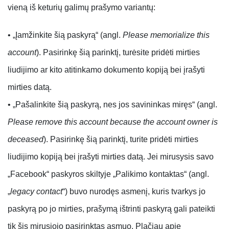
vieną iš keturių galimų prašymo variantų:
• „Įamžinkite šią paskyrą“ (angl.
Please memorialize this
account
). Pasirinkę šią parinktį, turėsite pridėti mirties
liudijimo ar kito atitinkamo dokumento kopiją bei įrašyti
mirties datą.
• „Pašalinkite šią paskyrą, nes jos savininkas miręs“ (angl.
Please remove this account because the account owner is
deceased
). Pasirinkę šią parinktį, turite pridėti mirties
liudijimo kopiją bei įrašyti mirties datą. Jei mirusysis savo
„Facebook“ paskyros skiltyje „Palikimo kontaktas“ (angl.
„
legacy contact
“) buvo nurodęs asmenį, kuris tvarkys jo
paskyrą po jo mirties, prašymą ištrinti paskyrą gali pateikti
tik šis mirusiojo pasirinktas asmuo. Plačiau apie