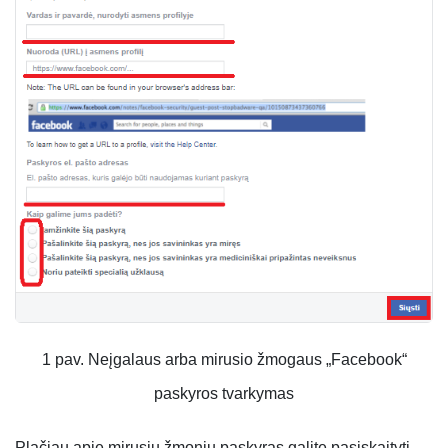
1 pav. Neįgalaus arba mirusio žmogaus „Facebook“
paskyros tvarkymas
Plačiau apie mirusių žmonių paskyras galite pasiskaityti