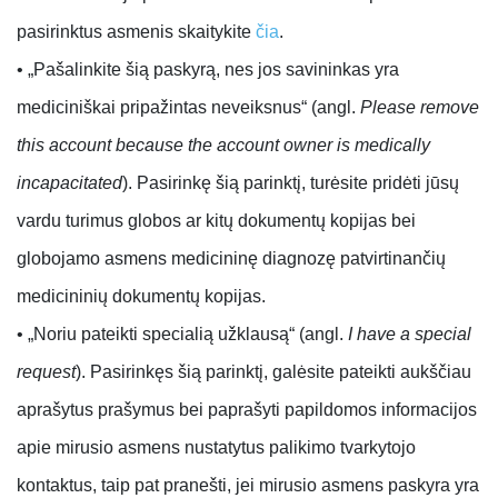
pasirinktus asmenis skaitykite
čia
.
• „Pašalinkite šią paskyrą, nes jos savininkas yra
mediciniškai pripažintas neveiksnus“ (angl.
Please remove
this account because the account owner is medically
incapacitated
). Pasirinkę šią parinktį, turėsite pridėti jūsų
vardu turimus globos ar kitų dokumentų kopijas bei
globojamo asmens medicininę diagnozę patvirtinančių
medicininių dokumentų kopijas.
• „Noriu pateikti specialią užklausą“ (angl.
I have a special
request
). Pasirinkęs šią parinktį, galėsite pateikti aukščiau
aprašytus prašymus bei paprašyti papildomos informacijos
apie mirusio asmens nustatytus palikimo tvarkytojo
kontaktus, taip pat pranešti, jei mirusio asmens paskyra yra