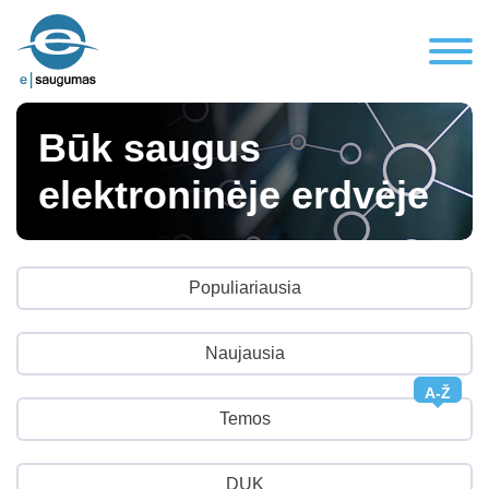
Būk saugus
elektroninėje erdvėje
Populiariausia
Naujausia
A-Ž
Temos
DUK