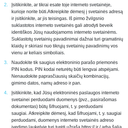
Įsitikinkite, ar tikrai esate toje interneto svetainėje,
kurioje norite būti.Atkreipkite dėmesį į svetainės adresą
ir įsitikinkite, ar jis teisingas. Iš pirmo žvilgsnio
suklastotos interneto svetainės gali atrodyti beveik
identiškos Jūsų naudojamoms interneto svetainėms.
Suklastotų svetainių pavadinimai dažnai turi gramatinių
klaidų ir skiriasi nuo tikrųjų svetainių pavadinimų vos
vienu ar keliais simboliais.
Naudokite tik saugius elektroninio parašo priemonės
PIN kodus. PIN kodai neturėtų būti lengvai atspėjami.
Nenaudokite paprasčiausių skaičių kombinacijų,
gimimo datos, namų adreso ir pan.
Įsitikinkite, kad Jūsų elektroninės paslaugos interneto
svetainei perduodami duomenys (pvz., pasirašomas
dokumentas) būtų šifruojami, t. y. perduodami
saugiai. Atkreipkite dėmesį, kad šifruojami, t. y. saugiai
perduodami, duomenys interneto svetainės adreso
įvedimo laukelyje turi turėti užrašą https:// ir / arba šalia