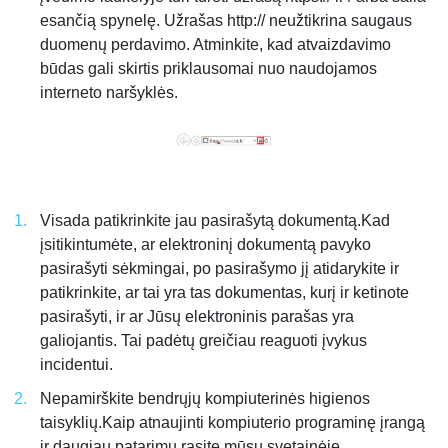
esančią spynelę. Užrašas http:// neužtikrina saugaus
duomenų perdavimo. Atminkite, kad atvaizdavimo
būdas gali skirtis priklausomai nuo naudojamos
interneto naršyklės.
Visada patikrinkite jau pasirašytą dokumentą.Kad
įsitikintumėte, ar elektroninį dokumentą pavyko
pasirašyti sėkmingai, po pasirašymo jį atidarykite ir
patikrinkite, ar tai yra tas dokumentas, kurį ir ketinote
pasirašyti, ir ar Jūsų elektroninis parašas yra
galiojantis. Tai padėtų greičiau reaguoti įvykus
incidentui.
Nepamirškite bendrųjų kompiuterinės higienos
taisyklių.Kaip atnaujinti kompiuterio programinę įrangą
ir daugiau patarimų rasite mūsų svetainėje.