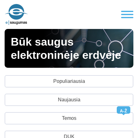
Būk saugus
elektroninėje erdvėje
Populiariausia
Naujausia
A-Ž
Temos
DUK