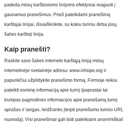
padeda mūsų karštosioms linijoms efektyviai reaguoti į
gaunamus pranešimus. Prieš pateikdami pranešimą
karštajai linijai, išsiaiškinkite, su kokiu turiniu dirba jūsų
šalies karštoji linija.
Kaip pranešti?
Raskite savo šalies interneto karštąją liniją mūsų
internetinėje svetainėje adresu: www.inhope.org ir
papunkčiui užpildykite pranešimo formą. Formoje reikia
pateikti esminę informaciją apie turinį (paprastai tai
trumpas pagrindinės informacijos apie pranešamą turinį
aprašas ir langas, leidžiantis įterpti pranešamo turinio URL
nuorodą). Visi pranešimai gali būti pateikiami anonimiškai!