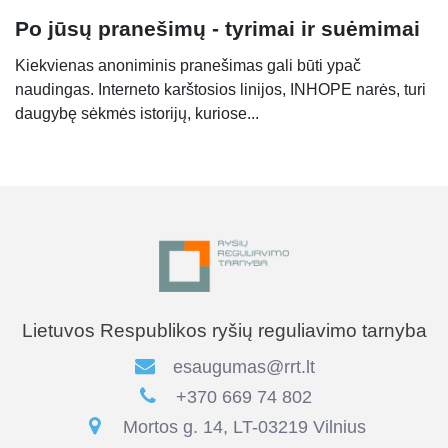
Po jūsų pranešimų - tyrimai ir suėmimai
Kiekvienas anoniminis pranešimas gali būti ypač
naudingas. Interneto karštosios linijos, INHOPE narės, turi
daugybę sėkmės istorijų, kuriose...
Lietuvos Respublikos ryšių reguliavimo tarnyba
esaugumas@rrt.lt
+370 669 74 802
Mortos g. 14, LT-03219 Vilnius