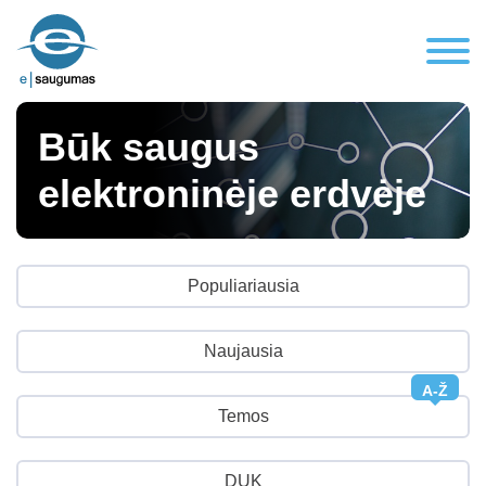
Būk saugus
elektroninėje erdvėje
Populiariausia
Naujausia
A-Ž
Temos
DUK