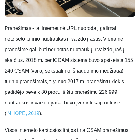
Pranešimas - tai internetinė URL nuoroda į galimai
neteisėto turinio nuotraukas ir vaizdo įrašus. Viename
pranešime gali būti neribotas nuotraukų ir vaizdo įrašų
skaičius. 2018 m. per ICCAM sistemą buvo apsikeista 155
240 CSAM (vaikų seksualinio išnaudojimo medžiaga)
turinio pranešimais, t. y. nuo 2017 m. pranešimų kiekis
padidėjo beveik 80 proc., iš šių pranešimų 226 999
nuotraukos ir vaizdo įrašai buvo įvertinti kaip neteisėti
(
INHOPE, 2019
).
Visos interneto karštosios linijos tiria CSAM pranešimus,