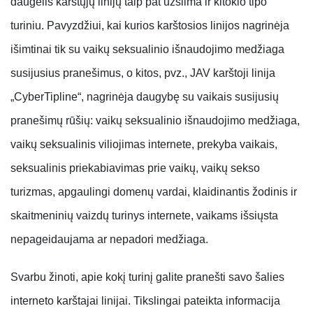
daugelis karštųjų linijų taip pat užsiima ir kitokio tipo
turiniu. Pavyzdžiui, kai kurios karštosios linijos nagrinėja
išimtinai tik su vaikų seksualinio išnaudojimo medžiaga
susijusius pranešimus, o kitos, pvz., JAV karštoji linija
„CyberTipline“, nagrinėja daugybę su vaikais susijusių
pranešimų rūšių: vaikų seksualinio išnaudojimo medžiaga,
vaikų seksualinis viliojimas internete, prekyba vaikais,
seksualinis priekabiavimas prie vaikų, vaikų sekso
turizmas, apgaulingi domenų vardai, klaidinantis žodinis ir
skaitmeninių vaizdų turinys internete, vaikams išsiųsta
nepageidaujama ar nepadori medžiaga.
Svarbu žinoti, apie kokį turinį galite pranešti savo šalies
interneto karštajai linijai. Tikslingai pateikta informacija