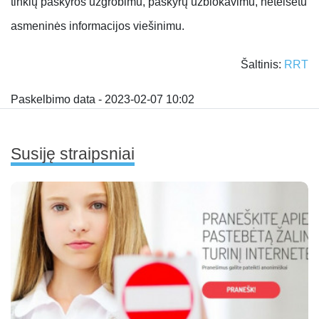
tinklų paskyros užgrobimu, paskyrų užblokavimu, neteisėtu
asmeninės informacijos viešinimu.
Šaltinis:
RRT
Paskelbimo data - 2023-02-07 10:02
Susiję straipsniai