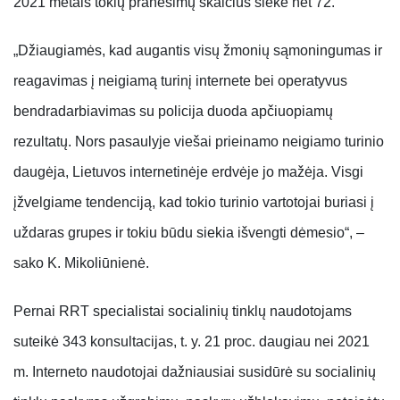
2021 metais tokių pranešimų skaičius siekė net 72.
„Džiaugiamės, kad augantis visų žmonių sąmoningumas ir
reagavimas į neigiamą turinį internete bei operatyvus
bendradarbiavimas su policija duoda apčiuopiamų
rezultatų. Nors pasaulyje viešai prieinamo neigiamo turinio
daugėja, Lietuvos internetinėje erdvėje jo mažėja. Visgi
įžvelgiame tendenciją, kad tokio turinio vartotojai buriasi į
uždaras grupes ir tokiu būdu siekia išvengti dėmesio“, –
sako K. Mikoliūnienė.
Pernai RRT specialistai socialinių tinklų naudotojams
suteikė 343 konsultacijas, t. y. 21 proc. daugiau nei 2021
m. Interneto naudotojai dažniausiai susidūrė su socialinių