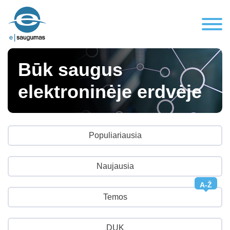
Būk saugus
elektroninėje erdvėje
Populiariausia
Naujausia
A-Ž
Temos
DUK