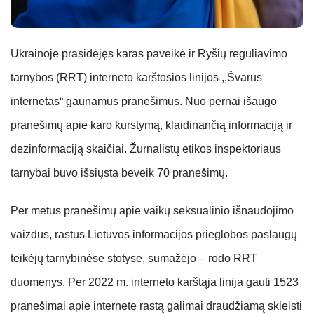
Ukrainoje prasidėjęs karas paveikė ir Ryšių reguliavimo
tarnybos (RRT) interneto karštosios linijos ,,Švarus
internetas“ gaunamus pranešimus. Nuo pernai išaugo
pranešimų apie karo kurstymą, klaidinančią informaciją ir
dezinformaciją skaičiai. Žurnalistų etikos inspektoriaus
tarnybai buvo išsiųsta beveik 70 pranešimų.
Per metus pranešimų apie vaikų seksualinio išnaudojimo
vaizdus, rastus Lietuvos informacijos prieglobos paslaugų
teikėjų tarnybinėse stotyse, sumažėjo – rodo RRT
duomenys. Per 2022 m. interneto karštąja linija gauti 1523
pranešimai apie internete rastą galimai draudžiamą skleisti