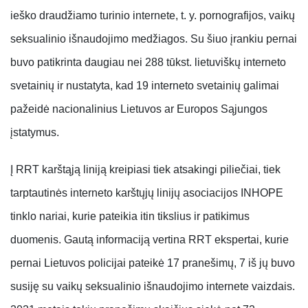
ieško draudžiamo turinio internete, t. y. pornografijos, vaikų
seksualinio išnaudojimo medžiagos. Su šiuo įrankiu pernai
buvo patikrinta daugiau nei 288 tūkst. lietuviškų interneto
svetainių ir nustatyta, kad 19 interneto svetainių galimai
pažeidė nacionalinius Lietuvos ar Europos Sąjungos
įstatymus.
Į RRT karštąją liniją kreipiasi tiek atsakingi piliečiai, tiek
tarptautinės interneto karštųjų linijų asociacijos INHOPE
tinklo nariai, kurie pateikia itin tikslius ir patikimus
duomenis. Gautą informaciją vertina RRT ekspertai, kurie
pernai Lietuvos policijai pateikė 17 pranešimų, 7 iš jų buvo
susiję su vaikų seksualinio išnaudojimo internete vaizdais.