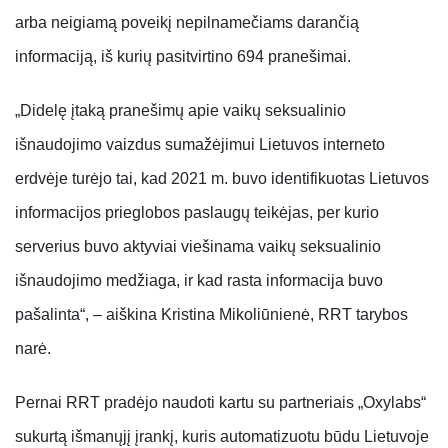
arba neigiamą poveikį nepilnamečiams darančią
informaciją, iš kurių pasitvirtino 694 pranešimai.
„Didelę įtaką pranešimų apie vaikų seksualinio
išnaudojimo vaizdus sumažėjimui Lietuvos interneto
erdvėje turėjo tai, kad 2021 m. buvo identifikuotas Lietuvos
informacijos prieglobos paslaugų teikėjas, per kurio
serverius buvo aktyviai viešinama vaikų seksualinio
išnaudojimo medžiaga, ir kad rasta informacija buvo
pašalinta“, – aiškina Kristina Mikoliūnienė, RRT tarybos
narė.
Pernai RRT pradėjo naudoti kartu su partneriais „Oxylabs“
sukurtą išmanųjį įrankį, kuris automatizuotu būdu Lietuvoje