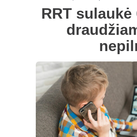
RRT sulaukė 
draudžiam
nepil