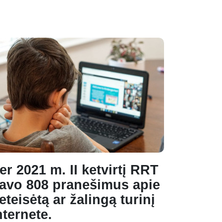
er 2021 m. II ketvirtį RRT
avo 808 pranešimus apie
eteisėtą ar žalingą turinį
nternete.