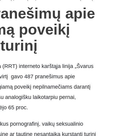
ranešimų apie
mą poveikį
turinį
 (RRT) interneto karštąja linija „Švarus
etvirtį gavo 487 pranešimus apie
igiamą poveikį nepilnamečiams darantį
 su analogišku laikotarpiu pernai,
ėjo 65 proc.
ikus pornografinį, vaikų seksualinio
inę ar tautinę nesantaiką kurstantį turinį