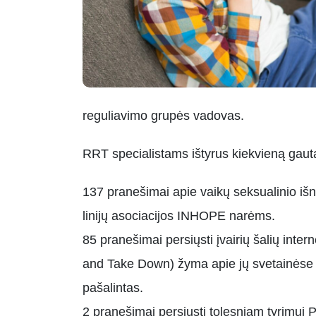
reguliavimo grupės vadovas.
RRT specialistams ištyrus kiekvieną gautą
137 pranešimai apie vaikų seksualinio išna
linijų asociacijos INHOPE narėms.
85 pranešimai persiųsti įvairių šalių inte
and Take Down) žyma apie jų svetainėse ar
pašalintas.
2 pranešimai persiųsti tolesniam tyrimui P