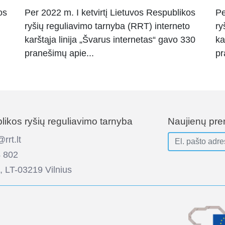
os
Per 2022 m. I ketvirtį Lietuvos Respublikos
Pe
ryšių reguliavimo tarnyba (RRT) interneto
ry
karštąja linija „Švarus internetas“ gavo 330
ka
pranešimų apie...
pr
ikos ryšių reguliavimo tarnyba
Naujienų pr
rt.lt
 802
, LT-03219 Vilnius