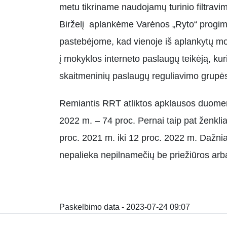
metu tikriname naudojamų turinio filtravi
Birželį aplankėme Varėnos „Ryto“ progimn
pastebėjome, kad vienoje iš aplankytų moky
į mokyklos interneto paslaugų teikėją, kuri
skaitmeninių paslaugų reguliavimo grupė
Remiantis RRT atliktos apklausos duomeni
2022 m. – 74 proc. Pernai taip pat ženkl
proc. 2021 m. iki 12 proc. 2022 m. Dažnia
nepalieka nepilnamečių be priežiūros arb
Paskelbimo data - 2023-07-24 09:07