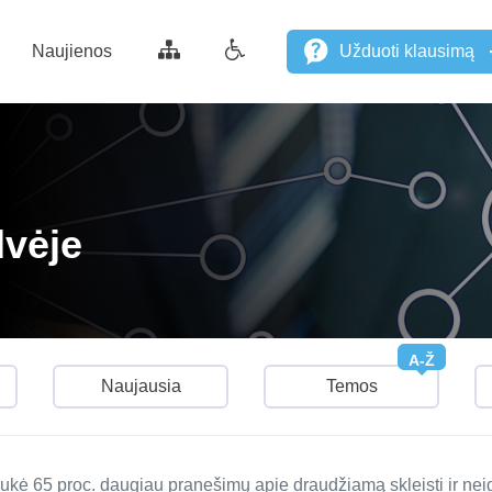
Naujienos
Užduoti klausimą
dvėje
A-Ž
Naujausia
Temos
kė 65 proc. daugiau pranešimų apie draudžiamą skleisti ir neig