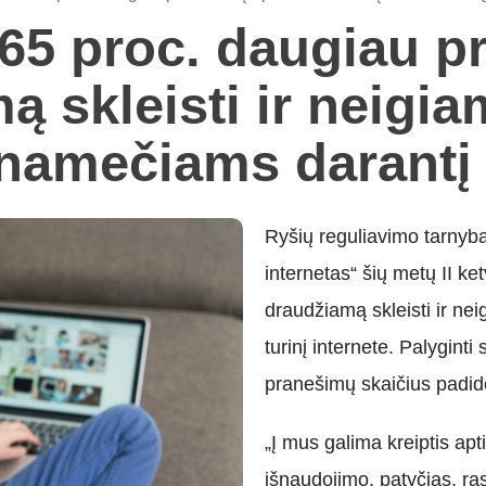
65 proc. daugiau p
ą skleisti ir neigia
namečiams darantį 
Ryšių reguliavimo tarnyba
internetas“ šių metų II k
draudžiamą skleisti ir ne
turinį internete. Palyginti
pranešimų skaičius padid
„Į mus galima kreiptis apt
išnaudojimo, patyčias, ras