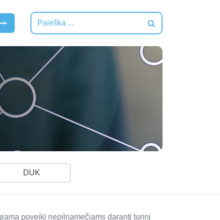
DUK
iamą poveikį nepilnamečiams darantį turinį