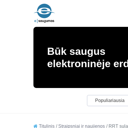
Būk saugus
elektroninėje er
Populiariausia
Titulinis
Straipsniai ir naujienos
RRT sulau