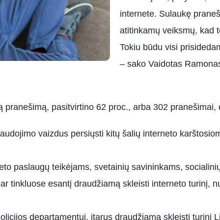
internete. Sulaukę praneš
atitinkamų veiksmų, kad t
Tokiu būdu visi prisidedam
– sako Vaidotas Ramonas
 pranešimą, pasitvirtino 62 proc., arba 302 pranešimai, 
udojimo vaizdus persiųsti kitų šalių interneto karštosioms
rneto paslaugų teikėjams, svetainių savininkams, socialin
 tinkluose esantį draudžiamą skleisti interneto turinį, n
olicijos departamentui, įtarus draudžiamą skleisti turinį 