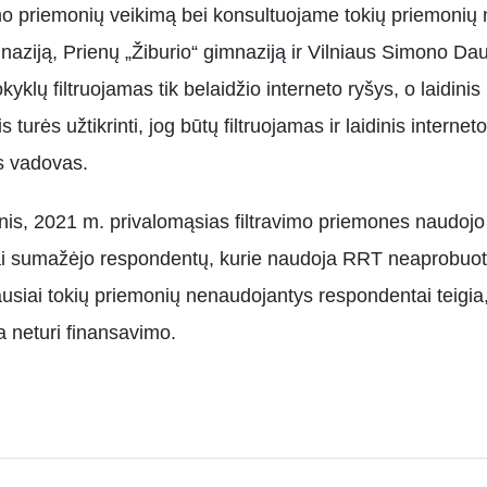
mo priemonių veikimą bei konsultuojame tokių priemonių n
aziją, Prienų „Žiburio“ gimnaziją ir Vilniaus Simono Dau
klų filtruojamas tik belaidžio interneto ryšys, o laidini
s turės užtikrinti, jog būtų filtruojamas ir laidinis intern
s vadovas.
s, 2021 m. privalomąsias filtravimo priemones naudojo 
iai sumažėjo respondentų, kurie naudoja RRT neaprobuota
usiai tokių priemonių nenaudojantys respondentai teigia, 
a neturi finansavimo.