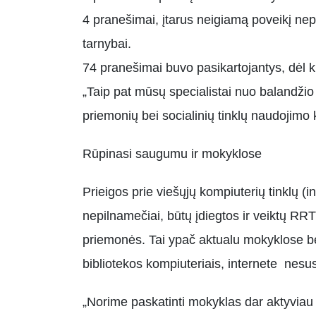
4 pranešimai, įtarus neigiamą poveikį nep
tarnybai.
74 pranešimai buvo pasikartojantys, dėl k
„Taip pat mūsų specialistai nuo balandžio i
priemonių bei socialinių tinklų naudojimo
Rūpinasi saugumu ir mokyklose
Prieigos prie viešųjų kompiuterių tinklų (i
nepilnamečiai, būtų įdiegtos ir veiktų RR
priemonės. Tai ypač aktualu mokyklose be
bibliotekos kompiuteriais, internete nesu
„Norime paskatinti mokyklas dar aktyviau 