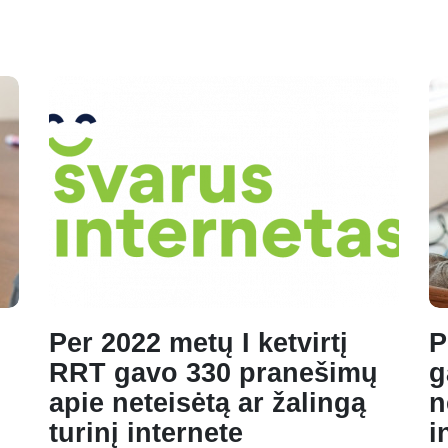
Per 2022 metų I ketvirtį
P
RRT gavo 330 pranešimų
g
į
apie neteisėtą ar žalingą
n
turinį internete
i