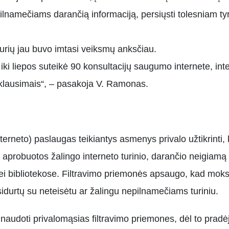
ilnamečiams darančią informaciją, persiųsti tolesniam tyr
urių jau buvo imtasi veiksmų anksčiau.
ki liepos suteikė 90 konsultacijų saugumo internete, inter
 klausimais“, – pasakoja V. Ramonas.
nterneto) paslaugas teikiantys asmenys privalo užtikrinti,
T aprobuotos žalingo interneto turinio, darančio neigiamą
i bibliotekose. Filtravimo priemonės apsaugo, kad moks
sidurtų su neteisėtu ar žalingu nepilnamečiams turiniu.
naudoti privalomąsias filtravimo priemones, dėl to pradėj