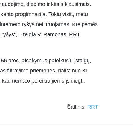
audojimo, diegimo ir kitais klausimais.
kanto progimnaziją. Tokių vizitų metu
s interneto ryšys nefiltruojamas. Kreipėmės
eto ryšys“, – teigia V. Ramonas, RRT
56 proc. atsakymus pateikusių įstaigų,
s filtravimo priemones, dalis: nuo 31
kad nemato poreikio jiems įsidiegti,
Šaltinis:
RRT