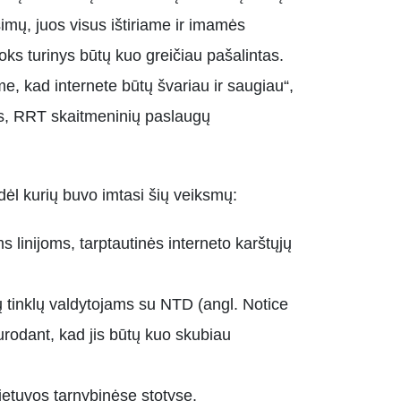
imų, juos visus ištiriame ir imamės
oks turinys būtų kuo greičiau pašalintas.
e, kad internete būtų švariau ir saugiau“,
, RRT skaitmeninių paslaugų
dėl kurių buvo imtasi šių veiksmų:
 linijoms, tarptautinės interneto karštųjų
ių tinklų valdytojams su NTD (angl. Notice
urodant, kad jis būtų kuo skubiau
Lietuvos tarnybinėse stotyse.