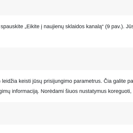
auskite „Eikite į naujienų sklaidos kanalą“ (9 pav.). Jūs 
) leidžia keisti jūsų prisijungimo parametrus. Čia galite p
ungimų informaciją. Norėdami šiuos nustatymus koreguoti,