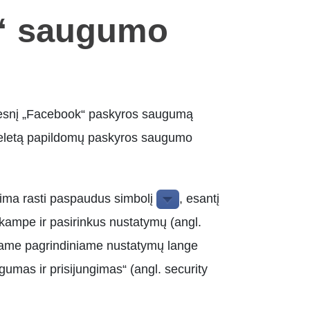
“ saugumo
didesnį „Facebook“ paskyros saugumą
keletą papildomų paskyros saugumo
ma rasti paspaudus simbolį
, esantį
kampe ir pasirinkus nustatymų (angl.
iusiame pagrindiniame nustatymų lange
augumas ir prisijungimas“ (angl. security