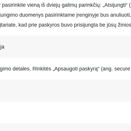
pasirinkite vieną iš dviejų galimų parinkčių: „Atsijungti“ (
sijungimo duomenys pasirinktame įrenginyje bus anuliuoti, t
ariate, kad prie paskyros buvo prisijungta be jūsų žinios, 
ja
ngimo detales. Rinkitės „Apsaugoti paskyrą“ (ang. secure 