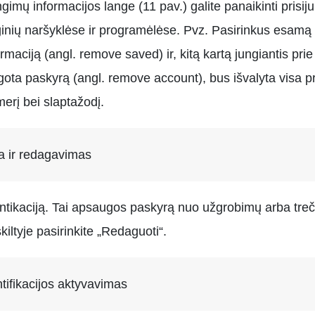
ngimų informacijos lange (11 pav.) galite panaikinti pris
ginių naršyklėse ir programėlėse. Pvz. Pasirinkus esamą
ormaciją (angl. remove saved) ir, kitą kartą jungiantis pri
ugota paskyrą (angl. remove account), bus išvalyta visa pr
erį bei slaptažodį.
ra ir redagavimas
tentikaciją. Tai apsaugos paskyrą nuo užgrobimų arba treč
skiltyje pasirinkite „Redaguoti“.
ntifikacijos aktyvavimas