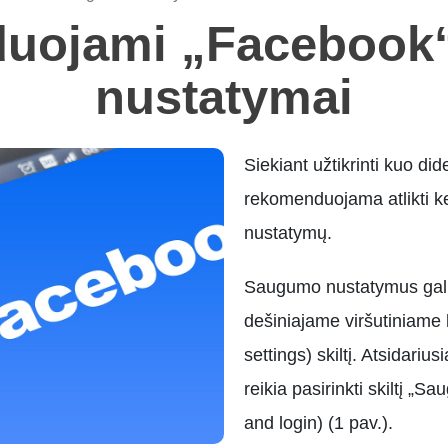
uojami „Facebook
nustatymai
Siekiant užtikrinti kuo 
rekomenduojama atlikti 
nustatymų.
Saugumo nustatymus gali
dešiniajame viršutiniame 
settings) skiltį. Atsidar
reikia pasirinkti skiltį „S
and login) (1 pav.).