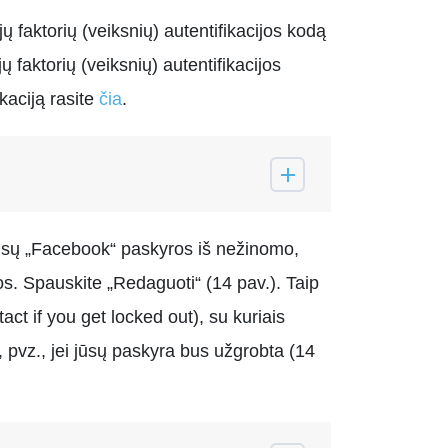
jų faktorių (veiksnių) autentifikacijos kodą
 faktorių (veiksnių) autentifikacijos
kaciją rasite
čia
.
jūsų „Facebook“ paskyros iš nežinomo,
s. Spauskite „Redaguoti“ (14 pav.). Taip
ct if you get locked out), su kuriais
s, pvz., jei jūsų paskyra bus užgrobta (14