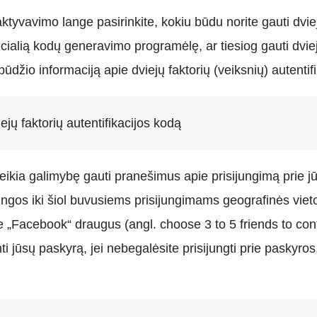
 aktyvavimo lange pasirinkite, kokiu būdu norite gauti dvie
ecialią kodų generavimo programėlę, ar tiesiog gauti dviejų
io informaciją apie dviejų faktorių (veiksnių) autentifi
iejų faktorių autentifikacijos kodą
eikia galimybę gauti pranešimus apie prisijungimą prie 
ngos iki šiol buvusiems prisijungimams geografinės vieto
te „Facebook“ draugus (angl. choose 3 to 5 friends to conta
ti jūsų paskyrą, jei nebegalėsite prisijungti prie paskyro