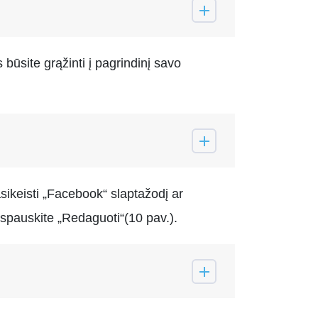
būsite grąžinti į pagrindinį savo
asikeisti „Facebook“ slaptažodį ar
 spauskite „Redaguoti“(10 pav.).