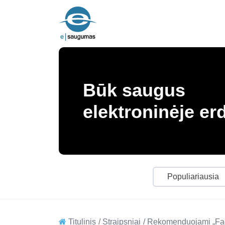
Būk saugus
elektroninėje er
Populiariausia
Titulinis
Straipsniai
Rekomenduojami „Fac