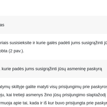
mas
ais susisieksite ir kurie galės padėti jums susigrąžinti j
obta (2 pav.).
, kurie padės jums susigrąžinti jūsų asmeninę paskyrą
ų skiltyje galite matyti visų prisijungimų prie paskyros is
ju, kai tretieji asmenys žino jūsų prisijungimo slaptažodį 
rmuoja apie tai, kada ir iš kur buvo prisijungta prie paskyr