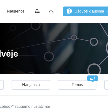
Naujienos
Užduoti klausimą
dvėje
A-Ž
Naujausia
Temos
ebook“ saugumo nustatymai