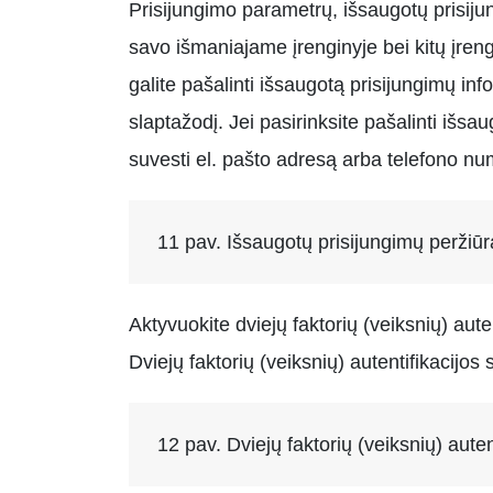
Prisijungimo parametrų, išsaugotų prisiju
savo išmaniajame įrenginyje bei kitų įren
galite pašalinti išsaugotą prisijungimų inf
slaptažodį. Jei pasirinksite pašalinti išsa
suvesti el. pašto adresą arba telefono num
11 pav. Išsaugotų prisijungimų peržiū
Aktyvuokite dviejų faktorių (veiksnių) au
Dviejų faktorių (veiksnių) autentifikacijos 
12 pav. Dviejų faktorių (veiksnių) aute