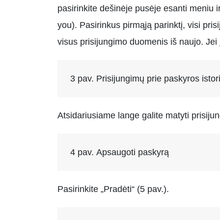
pasirinkite dešinėje pusėje esanti meniu ir 
you). Pasirinkus pirmąją parinktį, visi pri
visus prisijungimo duomenis iš naujo. Jei įt
3 pav. Prisijungimų prie paskyros istori
Atsidariusiame lange galite matyti prisiju
4 pav. Apsaugoti paskyrą
Pasirinkite „Pradėti“ (5 pav.).