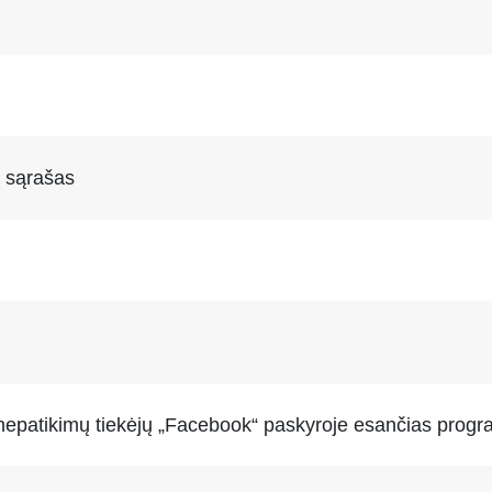
ų sąrašas
i nepatikimų tiekėjų „Facebook“ paskyroje esančias progr