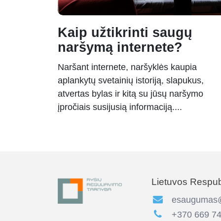
Kaip užtikrinti saugų
naršymą internete?
Naršant internete, naršyklės kaupia
aplankytų svetainių istoriją, slapukus,
atvertas bylas ir kitą su jūsų naršymo
įpročiais susijusią informaciją....
Lietuvos Respubl
esaugumas@r
+370 669 74