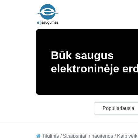
Būk saugus
elektroninėje er
Populiariausia
Titulinis
Straipsniai ir naujienos
Kaip veik