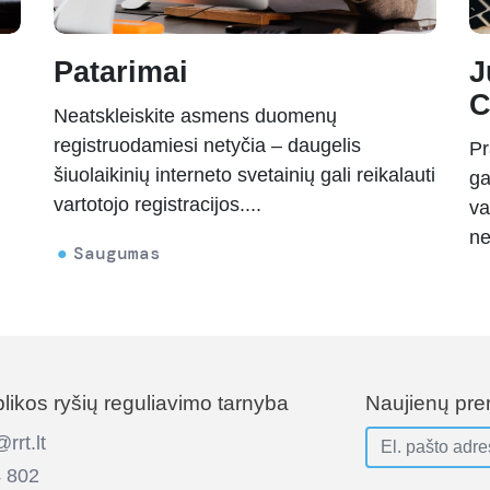
Patarimai
J
Neatskleiskite asmens duomenų
registruodamiesi netyčia – daugelis
Pr
šiuolaikinių interneto svetainių gali reikalauti
ga
vartotojo registracijos....
va
ne
Saugumas
ikos ryšių reguliavimo tarnyba
Naujienų pr
rt.lt
 802