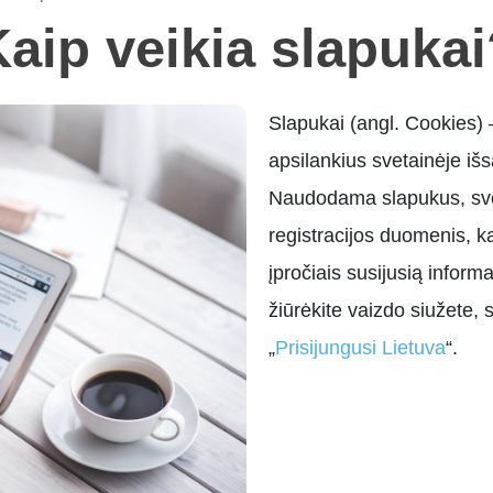
aip veikia slapuka
Slapukai (angl. Cookies) 
apsilankius svetainėje išs
Naudodama slapukus, svet
registracijos duomenis, ka
įpročiais susijusią informa
žiūrėkite vaizdo siužete,
„
Prisijungusi Lietuva
“.