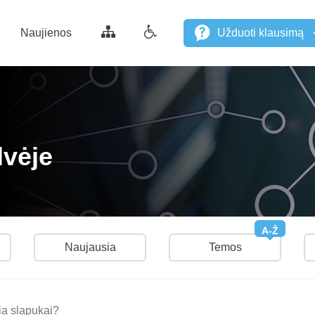
Naujienos
Užduoti klausimą
dvėje
A-Ž
Naujausia
Temos
ia slapukai?