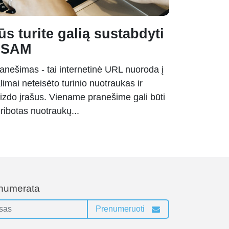
ūs turite galią sustabdyti
CSAM
anešimas - tai internetinė URL nuoroda į
limai neteisėto turinio nuotraukas ir
izdo įrašus. Viename pranešime gali būti
ribotas nuotraukų...
enumerata
Prenumeruoti