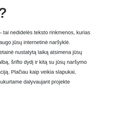
i?
– tai nedidelės teksto rinkmenos, kurias
augo jūsų internetinė naršyklė.
ainė nustatytą laiką atsimena jūsų
lbą, šrifto dydį ir kitą su jūsų naršymo
ciją. Plačiau kaip veikia slapukai,
 sukurtame dalyvaujant projekte