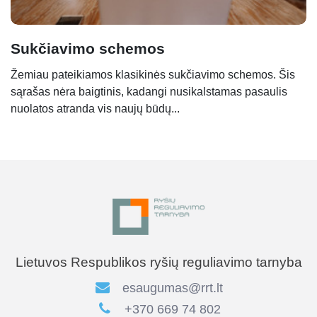
Sukčiavimo schemos
Žemiau pateikiamos klasikinės sukčiavimo schemos. Šis
sąrašas nėra baigtinis, kadangi nusikalstamas pasaulis
nuolatos atranda vis naujų būdų...
Lietuvos Respublikos ryšių reguliavimo tarnyba
esaugumas@rrt.lt
+370 669 74 802