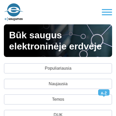
Būk saugus
elektroninėje erdvėje
Populiariausia
Naujausia
A-Ž
Temos
DUK