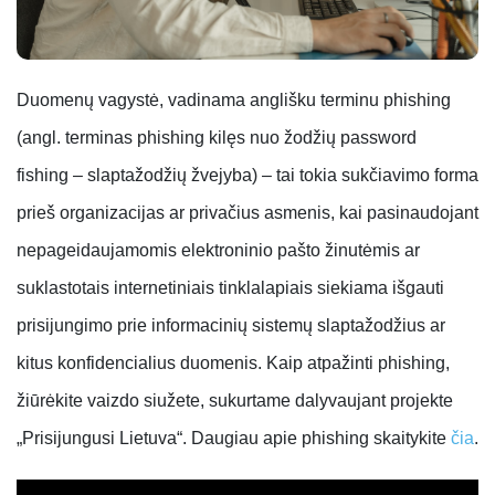
Duomenų vagystė, vadinama anglišku terminu phishing
(angl. terminas phishing kilęs nuo žodžių password
fishing – slaptažodžių žvejyba) – tai tokia sukčiavimo forma
prieš organizacijas ar privačius asmenis, kai pasinaudojant
nepageidaujamomis elektroninio pašto žinutėmis ar
suklastotais internetiniais tinklalapiais siekiama išgauti
prisijungimo prie informacinių sistemų slaptažodžius ar
kitus konfidencialius duomenis. Kaip atpažinti phishing,
žiūrėkite vaizdo siužete, sukurtame dalyvaujant projekte
„Prisijungusi Lietuva“. Daugiau apie phishing skaitykite
čia
.