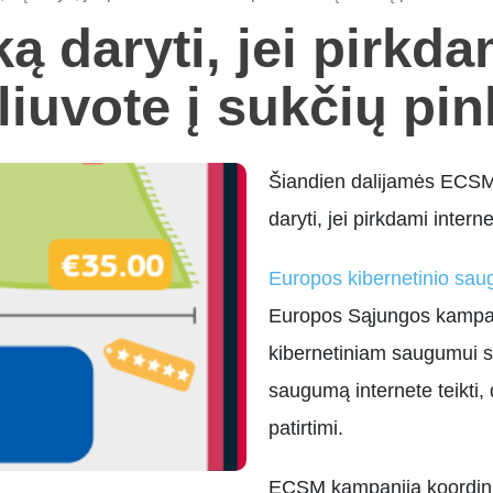
ką daryti, jei pirkda
liuvote į sukčių pin
Šiandien dalijamės ECSM 
daryti, jei pirkdami inter
Europos kibernetinio s
Europos Sąjungos kampanij
kibernetiniam saugumui ska
saugumą internete teikti, 
patirtimi.
ECSM kampaniją koordinu