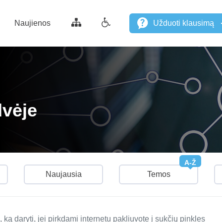
Naujienos
Užduoti klausimą
dvėje
A-Ž
Naujausia
Temos
 ką daryti, jei pirkdami internetu pakliuvote į sukčių pinkles