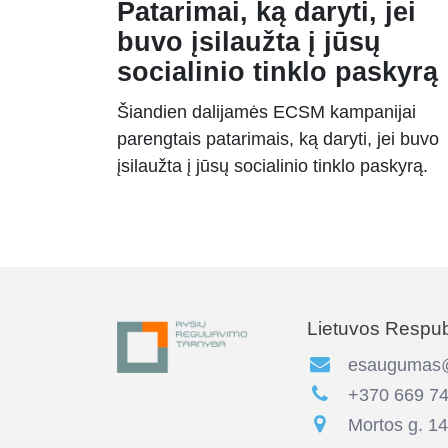
Patarimai, ką daryti, jei
buvo įsilaužta į jūsų
socialinio tinklo paskyrą
Šiandien dalijamės ECSM kampanijai
parengtais patarimais, ką daryti, jei buvo
įsilaužta į jūsų socialinio tinklo paskyrą.
Lietuvos Respubl
esaugumas@r
+370 669 74
Mortos g. 14