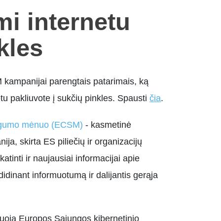
mi internetu
kles
kampanijai parengtais patarimais, ką
netu pakliuvote į sukčių pinkles. Spausti
čia
.
augumo mėnuo (ECSM)
- kasmetinė
a, skirta ES piliečių ir organizacijų
tinti ir naujausiai informacijai apie
didinant informuotumą ir dalijantis gerąja
oja Europos Sąjungos kibernetinio