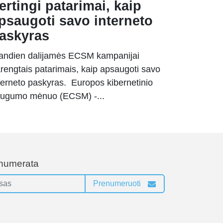
ertingi patarimai, kaip
psaugoti savo interneto
askyras
andien dalijamės ECSM kampanijai
rengtais patarimais, kaip apsaugoti savo
terneto paskyras. Europos kibernetinio
ugumo mėnuo (ECSM) -...
enumerata
Prenumeruoti