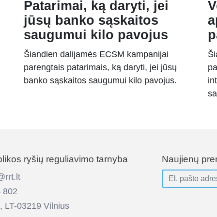
Patarimai, ką daryti, jei
V
jūsų banko sąskaitos
a
saugumui kilo pavojus
p
Šiandien dalijamės ECSM kampanijai
Ši
parengtais patarimais, ką daryti, jei jūsų
pa
banko sąskaitos saugumui kilo pavojus.
in
sa
ikos ryšių reguliavimo tarnyba
Naujienų pr
rt.lt
 802
, LT-03219 Vilnius