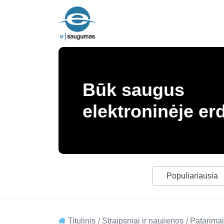
Būk saugus
elektroninėje er
Populiariausia
Titulinis
Straipsniai ir naujienos
Patarimai,