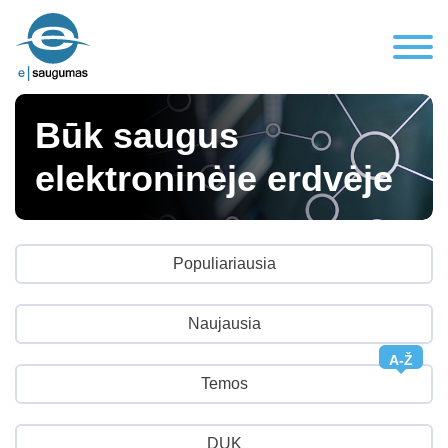
Būk saugus
elektroninėje erdvėje
Populiariausia
Naujausia
A-Ž
Temos
DUK