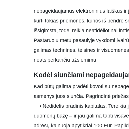
nepageidaujamus elektroninius laiškus ir juo
kurti tokias priemones, kurios iš bendro sr
išsigimsta, todėl reikia neatidėliotinai i
Pastaruoju metu pasaulyje vykdomi įvairūs
galimas technines, teisines ir visuomenės
neatsiperkančiu užsiėmimu
Kodėl siunčiami nepageidaujam
Kad būtų galima pradėti kovoti su nepageida
asmenys juos siunčia.
Pagrindinė priežast
• Nedidelis pradinis kapitalas. Tereikia įs
duomenų bazę – ir jau galima tapti visave
adresų kainuoja apytikriai 100 Eur. Papil