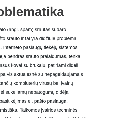
oblematika
alo (angl. spam) srautas sudaro
što srauto ir tai yra didžiulė problema
s. Interneto paslaugų tiekėjų sistemos
ja bendras srauto pralaidumas, tenka
rsus kovai su brukalu, patiriami dideli
ampa vis aktualesnė su nepageidaujamais
ntančių kompiuterių virusų bei įvairių
ėl sukeliamų nepatogumų didėja
asitikėjimas el. pašto paslauga.
imistiška. Taikomos įvairios techninės