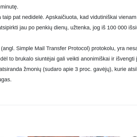
 minutę.
aip pat nedidelė. Apskaičiuota, kad vidutiniškai vienam la
tsipirkti jau po penkių dienų, užtenka, jog iš 100 000 išsi
ngl. Simple Mail Transfer Protocol) protokolu, yra nesau
 dėl to brukalo siuntėjai gali veikti anonimiškai ir išvengt
siranda žmonių (sudaro apie 3 proc. gavėjų), kurie atsil
ugas.