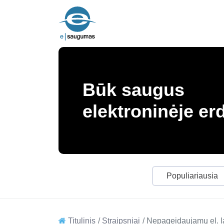
Būk saugus
elektroninėje er
Populiariausia
Titulinis
Straipsniai
Nepageidaujamų el. l