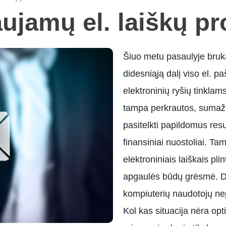
ujamų el. laiškų pr
Šiuo metu pasaulyje bruk
didesniąją dalį viso el. pa
elektroninių ryšių tinklam
tampa perkrautos, sumažė
pasitelkti papildomus resu
finansiniai nuostoliai. T
elektroniniais laiškais pli
apgaulės būdų grėsmė. D
kompiuterių naudotojų nep
Kol kas situacija nėra opt