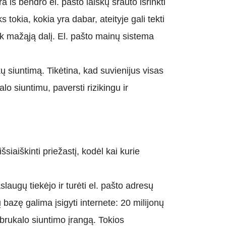
a iš bendro el. pašto laiškų srauto išrinkti
 tokia, kokia yra dabar, ateityje gali tekti
tik mažąją dalį. El. pašto mainų sistema
 siuntimą. Tikėtina, kad suvienijus visas
 siuntimu, paversti rizikingu ir
siaiškinti priežastį, kodėl kai kurie
laugų tiekėjo ir turėti el. pašto adresų
azę galima įsigyti internete: 20 milijonų
brukalo siuntimo įrangą. Tokios