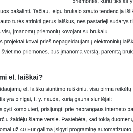
priemonės, kurių tikslas yr
s pašalinti. Tačiau, jeigu brukalo srauto tendencija išliks
auto turės atrinkti gerus laiškus, nes pastarieji sudarys 
mtis visų įmanomų priemonių kovojant su brukalu.
 projektai kovai prieš nepageidaujamų elektroninių laiškų
 švietimo priemones, bus įmanoma verslą, paremtą brukalo
i el. laiškai?
ujamų el. laiškų siuntimo reiškiniu, visų pirma reikėtų iš
is yra pinigai, t. y. nauda, kurią gauna siuntėjai:
igyti kompiuterį, prisijungti prie nebrangaus interneto pas
rčiu žaidėju šiame versle. Pastebėta, kad tokią duomenų b
domai už 40 Eur galima įsigyti programinę automatizuoto 