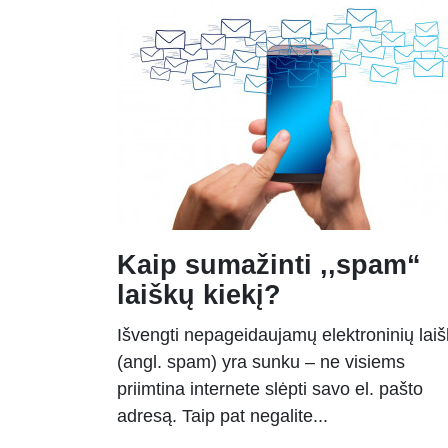
Kaip sumažinti ,,spam“
laiškų kiekį?
Išvengti nepageidaujamų elektroninių lai
(angl. spam) yra sunku – ne visiems
priimtina internete slėpti savo el. pašto
adresą. Taip pat negalite...