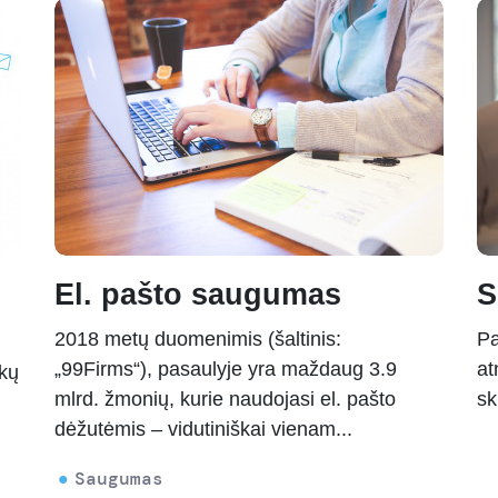
El. pašto saugumas
S
2018 metų duomenimis (šaltinis:
Pa
„99Firms“), pasaulyje yra maždaug 3.9
at
škų
mlrd. žmonių, kurie naudojasi el. pašto
sk
dėžutėmis – vidutiniškai vienam...
Saugumas