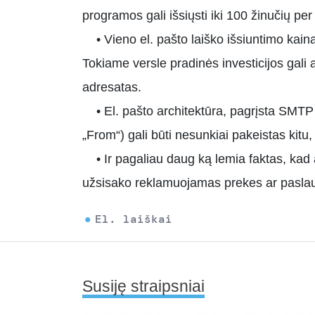
programos gali išsiųsti iki 100 žinučių per
• Vieno el. pašto laiško išsiuntimo kaina t
Tokiame versle pradinės investicijos gali a
adresatas.
• El. pašto architektūra, pagrįsta SMTP (a
„From“) gali būti nesunkiai pakeistas kitu,
• Ir pagaliau daug ką lemia faktas, kad at
užsisako reklamuojamas prekes ar pasla
El. laiškai
Susiję straipsniai