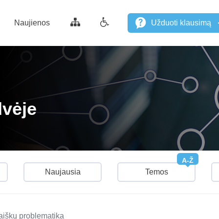
Naujienos
Užduoti klausimą
dvėje
A-Ž
Naujausia
Temos
aiškų problematika