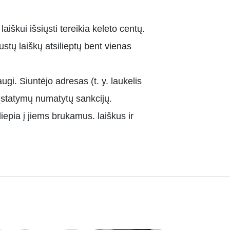
iškui išsiųsti tereikia keleto centų.
ustų laiškų atsilieptų bent vienas
gi. Siuntėjo adresas (t. y. laukelis
i įstatymų numatytų sankcijų.
iepia į jiems brukamus. laiškus ir