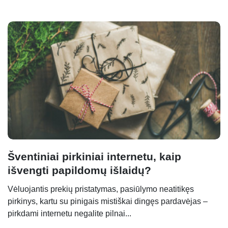
Šventiniai pirkiniai internetu, kaip
išvengti papildomų išlaidų?
Vėluojantis prekių pristatymas, pasiūlymo neatitikęs
pirkinys, kartu su pinigais mistiškai dingęs pardavėjas –
pirkdami internetu negalite pilnai...