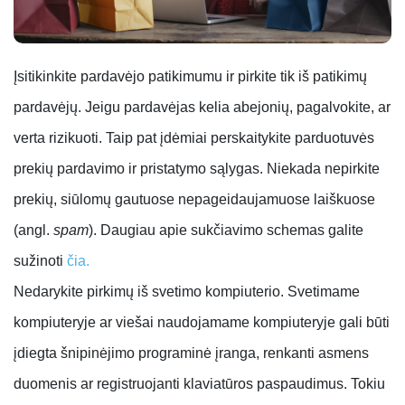
Įsitikinkite pardavėjo patikimumu ir pirkite tik iš patikimų
pardavėjų.
Jeigu pardavėjas kelia abejonių, pagalvokite, ar
verta rizikuoti. Taip pat įdėmiai perskaitykite parduotuvės
prekių pardavimo ir pristatymo sąlygas. Niekada nepirkite
prekių, siūlomų gautuose nepageidaujamuose laiškuose
(angl.
spam
). Daugiau apie sukčiavimo schemas galite
sužinoti
čia.
Nedarykite pirkimų iš svetimo kompiuterio.
Svetimame
kompiuteryje ar viešai naudojamame kompiuteryje gali būti
įdiegta šnipinėjimo programinė įranga, renkanti asmens
duomenis ar registruojanti klaviatūros paspaudimus. Tokiu