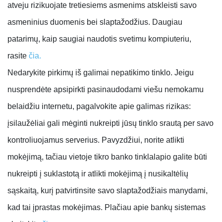
atveju rizikuojate tretiesiems asmenims atskleisti savo
asmeninius duomenis bei slaptažodžius. Daugiau
patarimų, kaip saugiai naudotis svetimu kompiuteriu,
rasite
čia.
Nedarykite pirkimų iš galimai nepatikimo tinklo.
Jeigu
nusprendėte apsipirkti pasinaudodami viešu nemokamu
belaidžiu internetu, pagalvokite apie galimas rizikas:
įsilaužėliai gali mėginti nukreipti jūsų tinklo srautą per savo
kontroliuojamus serverius. Pavyzdžiui, norite atlikti
mokėjimą, tačiau vietoje tikro banko tinklalapio galite būti
nukreipti į suklastotą ir atlikti mokėjimą į nusikaltėlių
sąskaitą, kurį patvirtinsite savo slaptažodžiais manydami,
kad tai įprastas mokėjimas. Plačiau apie bankų sistemas