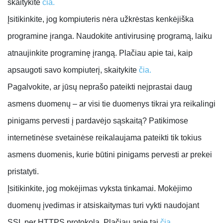
skaitykite
čia.
Įsitikinkite, jog kompiuteris nėra užkrėstas kenkėjiška
programine įranga.
Naudokite antivirusinę programą, laiku
atnaujinkite programinę įrangą. Plačiau apie tai, kaip
apsaugoti savo kompiuterį, skaitykite
čia.
Pagalvokite, ar jūsų neprašo pateikti neįprastai daug
asmens duomenų – ar visi tie duomenys tikrai yra reikalingi
pinigams pervesti į pardavėjo sąskaitą? Patikimose
internetinėse svetainėse reikalaujama pateikti tik tokius
asmens duomenis, kurie būtini pinigams pervesti ar prekei
pristatyti.
Įsitikinkite, jog mokėjimas vyksta tinkamai.
Mokėjimo
duomenų įvedimas ir atsiskaitymas turi vykti naudojant
SSL per HTTPS protokolą. Plačiau apie tai
čia.