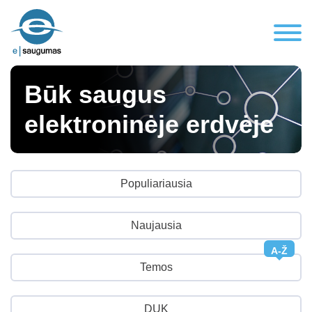
Būk saugus
elektroninėje erdvėje
Populiariausia
Naujausia
A-Ž
Temos
DUK