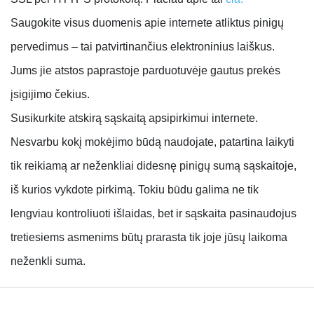
Saugokite visus duomenis apie internete atliktus pinigų
pervedimus
– tai patvirtinančius elektroninius laiškus.
Jums jie atstos paprastoje parduotuvėje gautus prekės
įsigijimo čekius.
Susikurkite atskirą sąskaitą apsipirkimui internete.
Nesvarbu kokį mokėjimo būdą naudojate, patartina laikyti
tik reikiamą ar neženkliai didesnę pinigų sumą sąskaitoje,
iš kurios vykdote pirkimą. Tokiu būdu galima ne tik
lengviau kontroliuoti išlaidas, bet ir sąskaita pasinaudojus
tretiesiems asmenims būtų prarasta tik joje jūsų laikoma
neženkli suma.